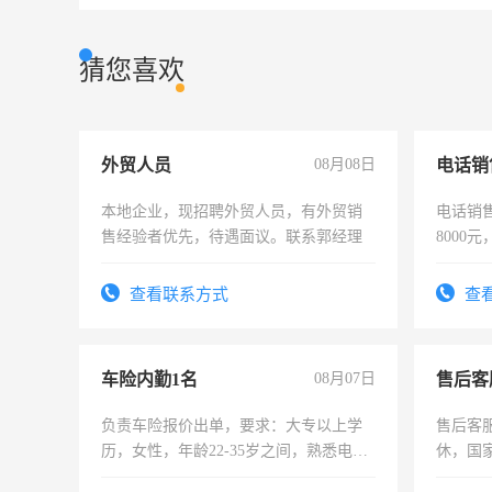
猜您喜欢
外贸人员
08月08日
电话销
本地企业，现招聘外贸人员，有外贸销
电话销售
售经验者优先，待遇面议。联系郭经理
8000
查看联系方式
查
车险内勤1名
08月07日
售后客
负责车险报价出单，要求：大专以上学
售后客服
历，女性，年龄22-35岁之间，熟悉电脑
休，国
操作，工作态度认真，具有团队精神，