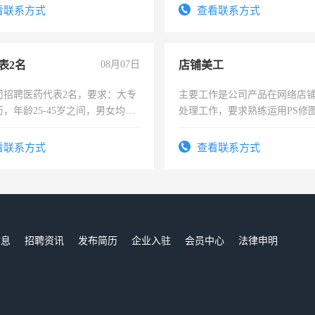
看联系方式
查看联系方式
表2名
08月07日
店铺美工
司招聘医药代表2名，要求：大专
主要工作是公司产品在网络店
，年龄25-45岁之间，男女均
处理工作，要求熟练运用PS修图
要具有营销经验，从事过医药代
作时间每天8小时，待遇优厚。
有医学资质的优先，底薪+绩效，
看联系方式
查看联系方式
。
信息
招聘资讯
发布简历
企业入驻
会员中心
法律申明
们