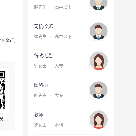
赵先生
·
高中以下
司机/交通
崔先生
·
高中以下
10金币)
行政/后勤
钟女士
·
大专
网络/IT
叶先生
·
大专
教师
息
罗女士
·
本科