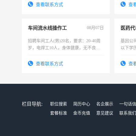
试用期1-3个月，转正后交纳五险，
查看联系方式
查
车间流水线操作工
08月07日
医药代
招聘车间工人(男)20名，要求：20-40周
基因公
岁，电焊工10人，身体健康，无不良嗜
以下学历
好。薪资：4500-7000元，标准八人间住
可，需
宿，免费发放劳保用品，两班倒，每月
表或者
查看联系方式
查
25号准时发放工资，工作时间10小时
交五险
栏目导航:
职位搜索
简历中心
名企展示
一句话
套餐标准
金币充值
意见建议
联系我