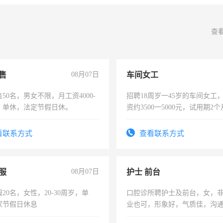
查
售
08月07日
车间女工
50名，男女不限，月工资4000-
招聘18周岁一45岁的车间女工
元，单休，法定节假日休。
资约3500一5000元，试用期2
险，有年薪假，年底福利
看联系方式
查看联系方式
服
08月07日
护士 前台
20名，女性，20-30周岁，单
口腔诊所聘护士及前台，女，
家节假日休息
业也可，形象好，气质佳，沟
强。面试，周日休息。