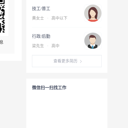
技工/普工
黄女士
·
高中以下
行政/后勤
息
梁先生
·
高中
查看更多简历
微信扫一扫找工作